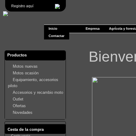
Registro aquí
Inicio
Empresa
Agrícola y forest
Contactar
Bienve
Productos
Motos nuevas
Motos ocasión
Equipamiento, accesorios
piloto
Accesorios y recambio moto
Outlet
Ofertas
Novedades
Cesta de la compra