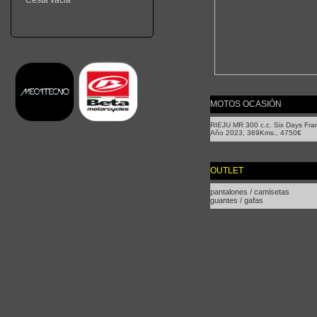
Cesta vacia
MOTOS OCASIÓN
RIEJU MR 300 c.c. Six Days Fra
Año 2023, 369Kms., 4750€
OUTLET
pantalones / camisetas
guantes / gafas