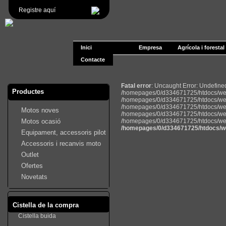
Registre aquí
Inici
Empresa
Agrícola i forestal
Contacte
Fatal error
: Uncaught Error: Undefin
Productes
/homepages/0/d334671725/htdocs/web
/homepages/0/d334671725/htdocs/web
/homepages/0/d334671725/htdocs/web22
Motos noves
/homepages/0/d334671725/htdocs/web2
Motos ocasió
/homepages/0/d334671725/htdocs/web22
/homepages/0/d334671725/htdocs/w
Equipament, accessoris pilot
Accessoris i recanvis moto
Outlet
Ofertes
Novetats
Cistella de la compra
Cistella buida