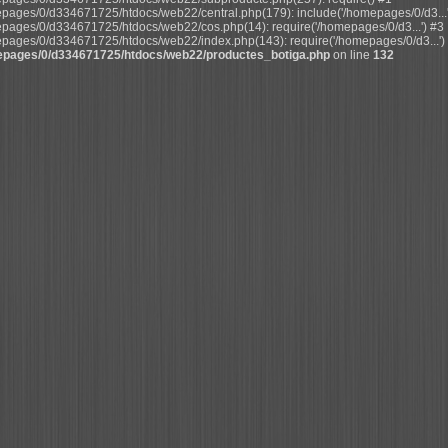
pages/0/d334671725/htdocs/web22/central.php(179): include('/homepages/0/d3...'
pages/0/d334671725/htdocs/web22/cos.php(14): require('/homepages/0/d3...') #3
pages/0/d334671725/htdocs/web22/index.php(143): require('/homepages/0/d3...') 
pages/0/d334671725/htdocs/web22/productes_botiga.php
on line
132