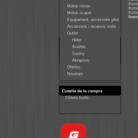
/home
Motos noves
/home
Motos ocasió
/home
/home
Equipament, accessoris pilot
Accessoris i recanvis moto
Outlet
Hebo
Acerbis
Suomy
Akrapovic
Ofertes
Novetats
Cistella de la compra
Cistella buida