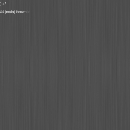
) #2
#4 {main} thrown in