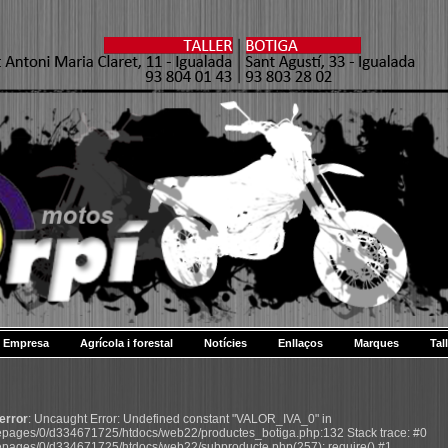
Empresa
Agrícola i forestal
Notícies
Enllaços
Marques
Tal
 error
: Uncaught Error: Undefined constant "VALOR_IVA_0" in
pages/0/d334671725/htdocs/web22/productes_botiga.php:132 Stack trace: #0
pages/0/d334671725/htdocs/web22/subproducte.php(257): require() #1