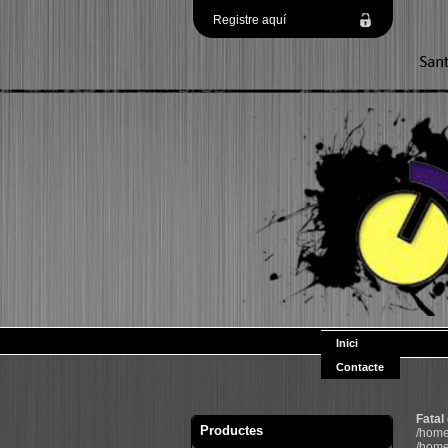
Registre aquí
Inici
Contacte
Fatal
Productes
/home
/home