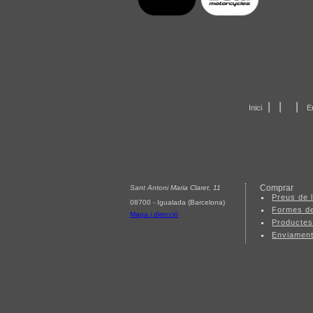
|
|
|
Inici
E
Comprar
Sant Antoni Maria Claret, 11
Preus de l
08700 - Igualada (Barcelona)
Formes d
Mapa i direcció
Productes
Enviamen