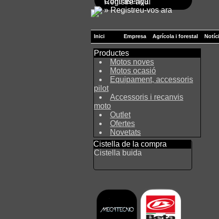
Contrasenya
Registre aquí
» Registreu-vos ara
Inici
Empresa
Agrícola i forestal
Notíc
Productes
Motos noves
Motos ocasió
Equipament, accessoris
pilot
Accessoris i recanvis
moto
Outlet
Ofertes
Novetats
Cistella de la compra
Cistella buida