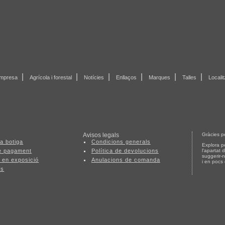
|
|
|
|
|
|
mpresa
Agrícola i forestal
Notícies
Enllaços
Marques
Talles
Locali
Avisos legals
Gràcies pe
a botiga
Condicions generals
Explora p
e pagament
Política de devolucions
l'apartat 
suggerir-
 en exposició
Anulacions de comanda
i en pocs
ts