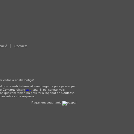
|
tzació
Contacte
r visitar la nostra botiga!
el nostre web i si tens alguna pregunta pots passar per
de
Contacte
clicant
aquí
ara! Si pel contrari vols
nos quelcom també ho pots fer a l'apartat de
Contacte
,
 dies rebràs una resposta.
Pagament segur amb