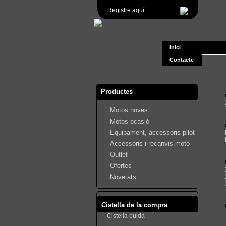
Registre aquí
Inici
Contacte
Productes
Motos noves
Motos ocasió
Equipament, accessoris pilot
Accessoris i recanvis moto
Outlet
Ofertes
Novetats
Cistella de la compra
Cistella buida