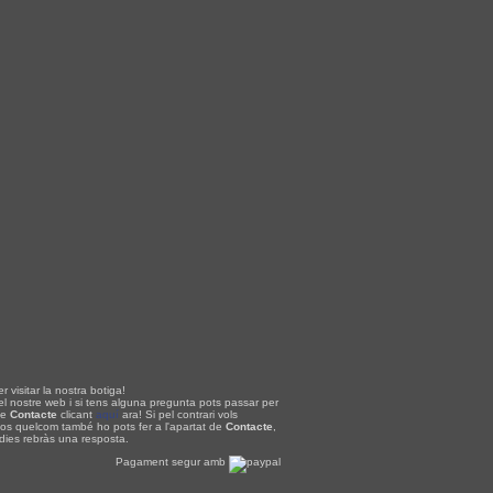
r visitar la nostra botiga!
el nostre web i si tens alguna pregunta pots passar per
de
Contacte
clicant
aquí
ara! Si pel contrari vols
nos quelcom també ho pots fer a l'apartat de
Contacte
,
 dies rebràs una resposta.
Pagament segur amb