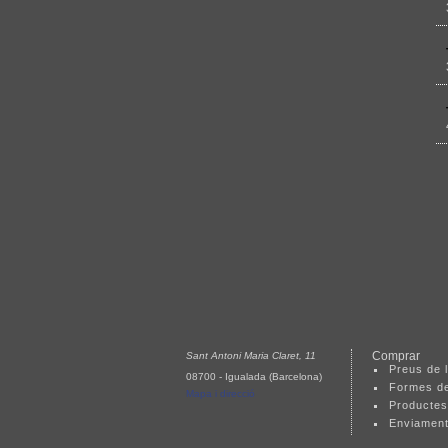
Comprar
Sant Antoni Maria Claret, 11
Preus de l
08700 - Igualada (Barcelona)
Formes d
Mapa i direcció
Productes
Enviamen