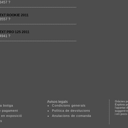
3457 ?
TXT ROOKIE 2011
3557 ?
TXT PRO 125 2011
4941 ?
Avisos legals
Gràcies pe
Explora p
a botiga
Condicions generals
l'apartat 
e pagament
Política de devolucions
suggerir-
i en pocs
 en exposició
Anulacions de comanda
ts