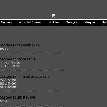
Empresa
Agrícola i forestal
Notícies
Enllaços
Marques
Tal
GASGAS TX 125 RANDONN?
2995 €
GASGAS EC 250/300 2012
EC 250 6499€
EC 300 6999€
GASGAS TXT PRO 250/280/300 2012
250cc 5399€
280cc 5499€
300cc 5599€
GASGAS EC 250 F SUOMI
7299€