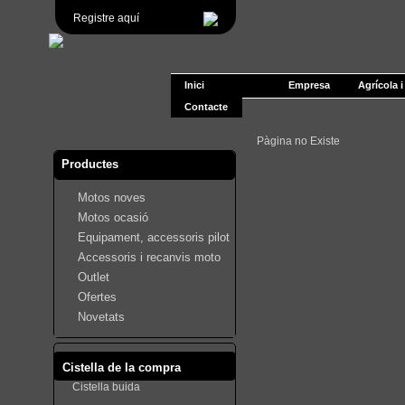
Registre aquí
Inici
Empresa
Agrícola i
Contacte
Pàgina no Existe
Productes
Motos noves
Motos ocasió
Equipament, accessoris pilot
Accessoris i recanvis moto
Outlet
Ofertes
Novetats
Cistella de la compra
Cistella buida