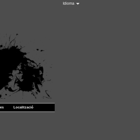
Idioma
les
Localització