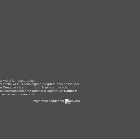
r visitar la nostra botiga!
el nostre web i si tens alguna pregunta pots passar per
de
Contacte
clicant
aquí
ara! Si pel contrari vols
nos quelcom també ho pots fer a l'apartat de
Contacte
,
 dies rebràs una resposta.
Pagament segur amb