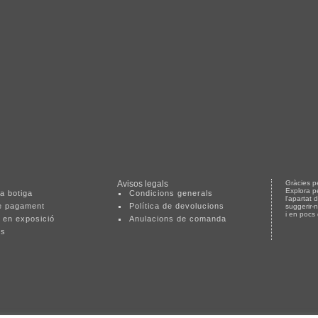
Avisos legals
Gràcies pe
Explora p
a botiga
Condicions generals
l'apartat 
e pagament
Política de devolucions
suggerir-
i en pocs
 en exposició
Anulacions de comanda
ts