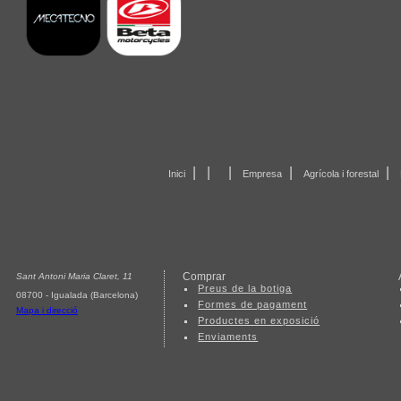
|
|
|
|
|
Inici
Empresa
Agrícola i forestal
Comprar
Sant Antoni Maria Claret, 11
Preus de la botiga
08700 - Igualada (Barcelona)
Formes de pagament
Mapa i direcció
Productes en exposició
Enviaments