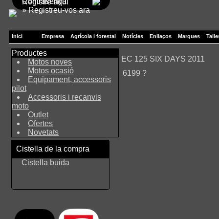
Contrasenya
Registre aquí
» Registreu-vos ara
Inici
Empresa
Agrícola i forestal
Notícies
Enllaços
Marques
Talle
Productes
EC 125 SIX DAYS 2011
Motos noves
Motos ocasió
6199 ?
Equipament, accessoris
pilot
Accessoris i recanvis
moto
Outlet
Ofertes
Novetats
Cistella de la compra
Cistella buida