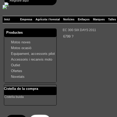
Registre aquí
Inici
Empresa
Agrícola i forestal
Notícies
Enllaços
Marques
Talles
EC 300 SIX DAYS 2011
Productes
6799 ?
Motos noves
Motos ocasió
Equipament, accessoris pilot
Accessoris i recanvis moto
Outlet
Ofertes
Novetats
Cistella de la compra
Cistella buida