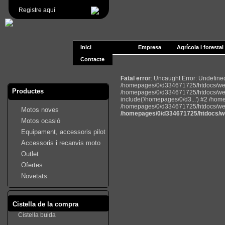
Registre aquí
Inici
Empresa
Agrícola i forestal
Contacte
Fatal error
: Uncaught Error: Undefin
/homepages/0/d334671725/htdocs/web2
Productes
/homepages/0/d334671725/htdocs/web
include('/homepages/0/d3...') #2 /ho
/homepages/0/d334671725/htdocs/web22
Motos noves
/homepages/0/d334671725/htdocs/we
Motos ocasió
Equipament, accessoris pilot
Accessoris i recanvis moto
Outlet
Ofertes
Novetats
Cistella de la compra
Cistella buida