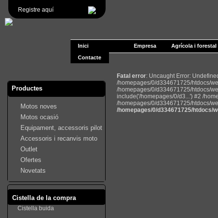
Registre aquí
Inici
Empresa
Agrícola i forestal
Contacte
Fatal error
: Uncaught Error: Undefin
/homepages/0/d334671725/htdocs/web2
Productes
/homepages/0/d334671725/htdocs/web
include('/homepages/0/d3...') #2 /ho
/homepages/0/d334671725/htdocs/web22
Motos noves
/homepages/0/d334671725/htdocs/we
Motos ocasió
Equipament, accessoris pilot
Accessoris i recanvis moto
Outlet
Ofertes
Novetats
Cistella de la compra
Cistella buida