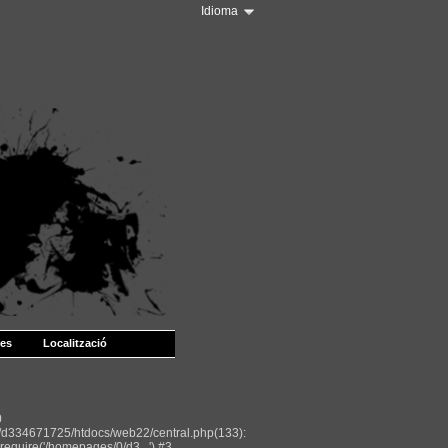
Idioma
les
Localització
0
/d334671725/htdocs/web22/central.php(133):
equire('/homepages/0/d3...') #3