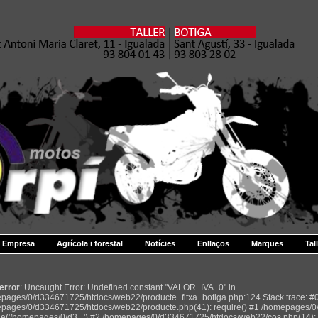
Empresa
Agrícola i forestal
Notícies
Enllaços
Marques
Tal
 error
: Uncaught Error: Undefined constant "VALOR_IVA_0" in
pages/0/d334671725/htdocs/web22/producte_fitxa_botiga.php:124 Stack trace: #
pages/0/d334671725/htdocs/web22/producte.php(41): require() #1 /homepages/0
de('/homepages/0/d3...') #2 /homepages/0/d334671725/htdocs/web22/cos.php(14): r