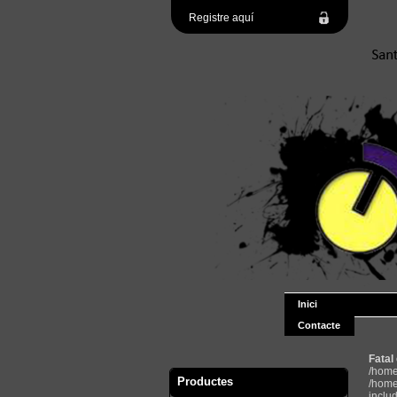
Registre aquí
Inici
Contacte
Fatal
/home
Productes
/home
inclu