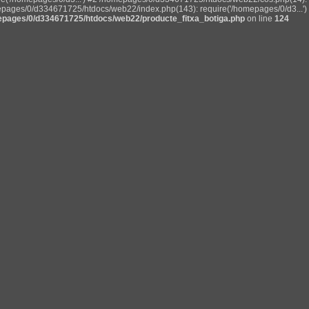
pages/0/d334671725/htdocs/web22/index.php(143): require('/homepages/0/d3...') 
pages/0/d334671725/htdocs/web22/producte_fitxa_botiga.php
on line
124