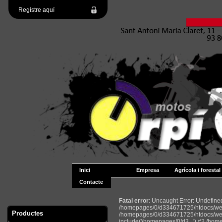
Registre aquí
Inici
Empresa
Agrícola i forestal
Contacte
Fatal error
: Uncaught Error: Undefin
/homepages/0/d334671725/htdocs/web2
Productes
/homepages/0/d334671725/htdocs/web
include('/homepages/0/d3...') #2 /ho