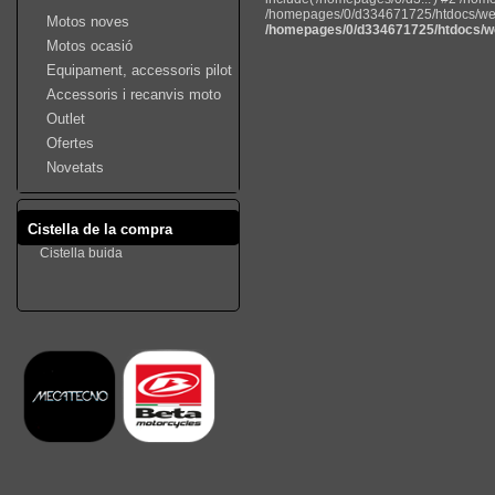
/homepages/0/d334671725/htdocs/web22
Motos noves
/homepages/0/d334671725/htdocs/we
Motos ocasió
Equipament, accessoris pilot
Accessoris i recanvis moto
Outlet
Ofertes
Novetats
Cistella de la compra
Cistella buida