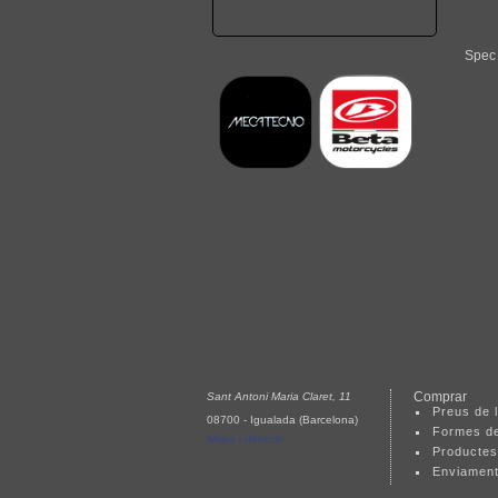
Spec 
Comprar
Sant Antoni Maria Claret, 11
Preus de l
08700 - Igualada (Barcelona)
Formes d
Mapa i direcció
Productes
Enviamen