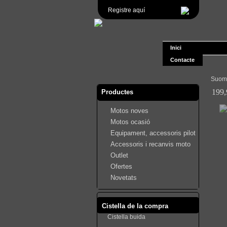
Registre aquí
Inici
Contacte
Suom
199,
Productes
Motos noves
Motos ocasió
Equipament, accessoris pilot
Accessoris i recanvis moto
Outlet
Ofertes
Novetats
Cistella de la compra
Cistella buida