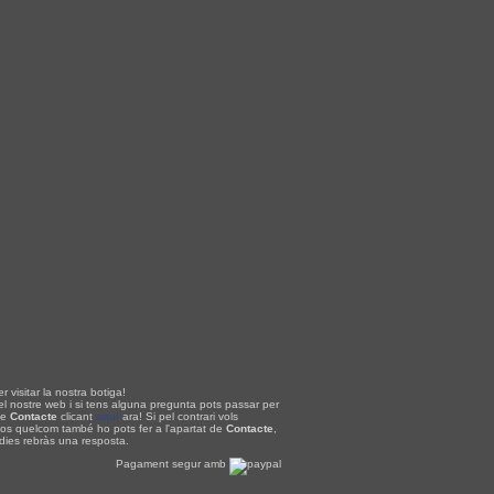
r visitar la nostra botiga!
el nostre web i si tens alguna pregunta pots passar per
de
Contacte
clicant
aquí
ara! Si pel contrari vols
nos quelcom també ho pots fer a l'apartat de
Contacte
,
 dies rebràs una resposta.
Pagament segur amb