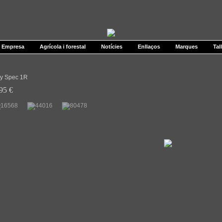
Empresa
Agrícola i forestal
Notícies
Enllaços
Marques
Tal
y Spec 1R
95 €