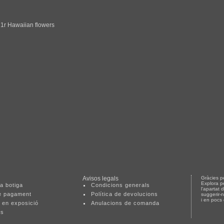
1r Hawaiian flowers
Avisos legals
Gràcies pe
Explora p
a botiga
Condicions generals
l'apartat 
e pagament
Política de devolucions
suggerir-
i en pocs
 en exposició
Anulacions de comanda
ts