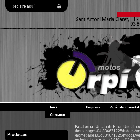
Registre aquí
Inici
Empresa
Agrícola i forestal
Contacte
Fatal error
: Uncaught Error: Undefin
/homepages/0/d334671725/htdocs/web2
Productes
/homepages/0/d334671725/htdocs/web
include('/homepages/0/d3...') #2 /ho