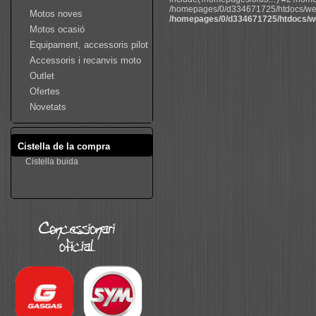
/homepages/0/d334671725/htdocs/web22
Motos noves
/homepages/0/d334671725/htdocs/we
Motos ocasió
Equipament, accessoris pilot
Accessoris i recanvis moto
Outlet
Ofertes
Novetats
Cistella de la compra
Cistella buida