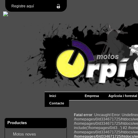
Registre aquí
Inici
Empresa
Agrícola i forestal
Contacte
Fatal error
: Uncaught Error: Undefin
/homepages/0/d334671725/htdocs/web2
Productes
/homepages/0/d334671725/htdocs/web
include('/homepages/0/d3...') #2 /ho
/homepages/0/d334671725/htdocs/web22
Motos noves
/homepages/0/d334671725/htdocs/we