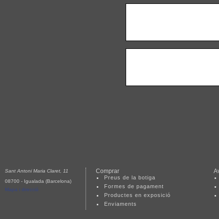
Comprar
Av
Sant Antoni Maria Claret, 11
Preus de la botiga
08700 - Igualada (Barcelona)
Formes de pagament
Mapa i direcció
Productes en exposició
Enviaments