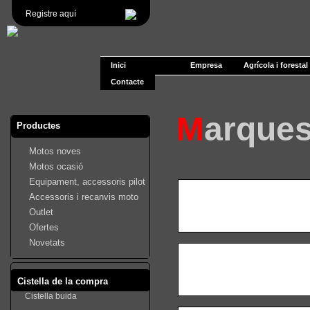
Registre aquí
Inici
Empresa
Agrícola i forestal
Contacte
M
arque
Productes
Motos noves
Motos ocasió
Equipament, accessoris pilot
Accessoris i recanvis moto
Outlet
Ofertes
Novetats
Cistella de la compra
Cistella buida