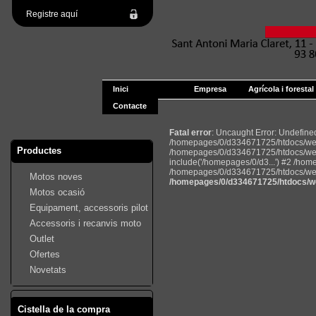
Registre aquí
Inici
Empresa
Agrícola i forestal
Contacte
Fatal error
: Uncaught Error: Undefin
/homepages/0/d334671725/htdocs/web2
Productes
/homepages/0/d334671725/htdocs/web
include('/homepages/0/d3...') #2 /ho
/homepages/0/d334671725/htdocs/web22
Motos noves
/homepages/0/d334671725/htdocs/we
Motos ocasió
Equipament, accessoris pilot
Accessoris i recanvis moto
Outlet
Ofertes
Novetats
Cistella de la compra