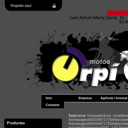
Registre aquí
Inici
Empresa
Agrícola i forestal
Contacte
Fatal error
: Uncaught Error: Undefin
/homepages/0/d334671725/htdocs/web2
Productes
/homepages/0/d334671725/htdocs/web
include('/homepages/0/d3...') #2 /ho