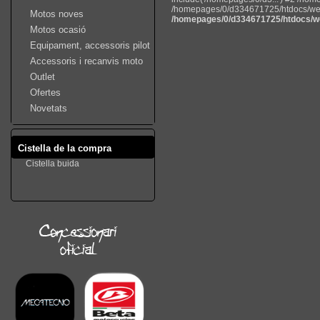
/homepages/0/d334671725/htdocs/web22
Motos noves
/homepages/0/d334671725/htdocs/we
Motos ocasió
Equipament, accessoris pilot
Accessoris i recanvis moto
Outlet
Ofertes
Novetats
Cistella de la compra
Cistella buida