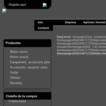
Registre aquí
Inici
Empresa
Agrícola i forestal
Contacte
Fatal error
: Uncaught Error: Undefin
/homepages/0/d334671725/htdocs/web2
Productes
/homepages/0/d334671725/htdocs/web
include('/homepages/0/d3...') #2 /ho
/homepages/0/d334671725/htdocs/web22
Motos noves
/homepages/0/d334671725/htdocs/we
Motos ocasió
Equipament, accessoris pilot
Accessoris i recanvis moto
Outlet
Ofertes
Novetats
Cistella de la compra
Cistella buida