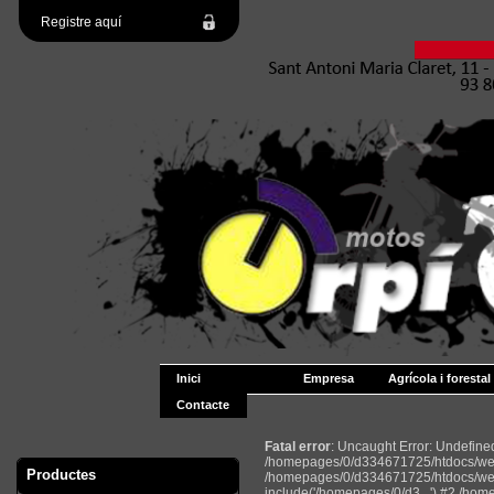
Registre aquí
Inici
Empresa
Agrícola i forestal
Contacte
Fatal error
: Uncaught Error: Undefin
/homepages/0/d334671725/htdocs/web2
Productes
/homepages/0/d334671725/htdocs/web
include('/homepages/0/d3...') #2 /ho