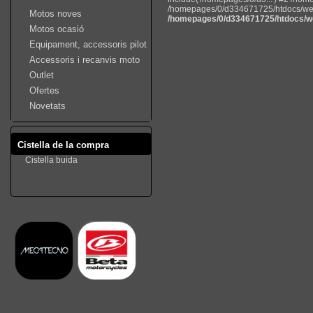
/homepages/0/d334671725/htdocs/web22
Motos noves
/homepages/0/d334671725/htdocs/we
Motos ocasió
Equipament, accessoris pilot
Accessoris i recanvis moto
Outlet
Ofertes
Novetats
Cistella de la compra
Cistella buida