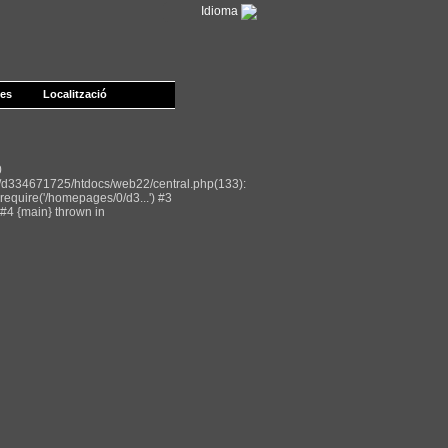
Idioma
les
Localització
0
/d334671725/htdocs/web22/central.php(133):
equire('/homepages/0/d3...') #3
#4 {main} thrown in