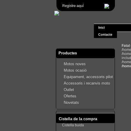
Registre aquí
Inici
Contacte
Fatal
/home
Productes
/home
inclu
/home
Motos noves
/home
Motos ocasió
Equipament, accessoris pilot
Accessoris i recanvis moto
Outlet
Ofertes
Novetats
Cistella de la compra
Cistella buida