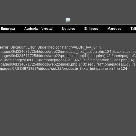
Empresa
Agrícola i forestal
Notícies
Enllaços
Marques
Tal
 error
: Uncaught Error: Undefined constant "VALOR_IVA_0" in
pages/0/d334671725/htdocs/web22/producte_fitxa_botiga.php:124 Stack trace: #
pages/0/d334671725/htdocs/web22/producte.php(41): require() #1 /homepages/0
de('/homepages/0/d3...') #2 /homepages/0/d334671725/htdocs/web22/cos.php(14): r
pages/0/d334671725/htdocs/web22/index.php(143): require('/homepages/0/d3...') 
pages/0/d334671725/htdocs/web22/producte_fitxa_botiga.php
on line
124