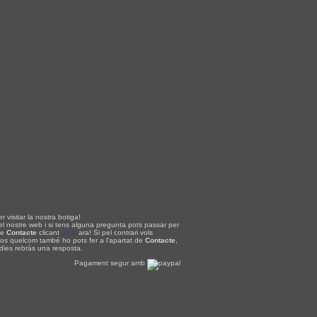
r visitar la nostra botiga!
el nostre web i si tens alguna pregunta pots passar per
de
Contacte
clicant
aquí
ara! Si pel contrari vols
nos quelcom també ho pots fer a l'apartat de
Contacte
,
 dies rebràs una resposta.
Pagament segur amb