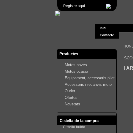
Registre aquí
Inici
Contacte
HOND
Productes
SCO
Motos noves
I A
Motos ocasió
Equipament, accessoris pilot
Accessoris i recanvis moto
Outlet
Ofertes
Novetats
Cistella de la compra
Cistella buida