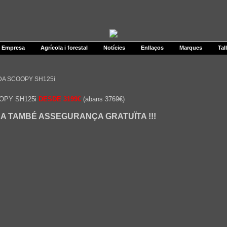
Empresa
Agrícola i forestal
Notícies
Enllaços
Marques
Tal
A SCOOPY SH125i
OPY SH125i
DESDE 3199€
(abans 3769€)
RA TAMBÉ ASSEGURANÇA GRATUÏTA !!!