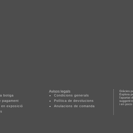
Avisos legals
Gràcies pe
Explora p
a botiga
Condicions generals
l'apartat 
e pagament
Política de devolucions
suggerir-
i en pocs
 en exposició
Anulacions de comanda
ts