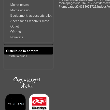
/homepages/0/d334671725/htdocs/web22
Motos noves
/homepages/0/d334671725/htdocs/we
Motos ocasió
Equipament, accessoris pilot
Accessoris i recanvis moto
Outlet
Ofertes
Novetats
Cistella de la compra
Cistella buida