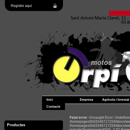
Registre aquí
Inici
Empresa
Agrícola i forestal
Contacte
Fatal error
: Uncaught Error: Undefin
/homepages/0/d334671725/htdocs/web2
Productes
/homepages/0/d334671725/htdocs/web
include('/homepages/0/d3...') #2 /ho