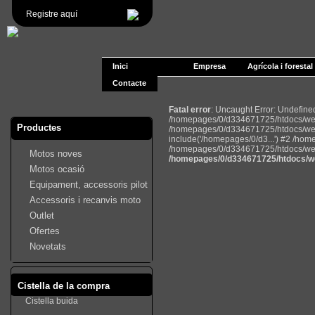
Registre aquí
Inici
Empresa
Agrícola i forestal
Contacte
Fatal error
: Uncaught Error: Undefin
/homepages/0/d334671725/htdocs/web2
Productes
/homepages/0/d334671725/htdocs/web
include('/homepages/0/d3...') #2 /ho
/homepages/0/d334671725/htdocs/web22
Motos noves
/homepages/0/d334671725/htdocs/we
Motos ocasió
Equipament, accessoris pilot
Accessoris i recanvis moto
Outlet
Ofertes
Novetats
Cistella de la compra
Cistella buida