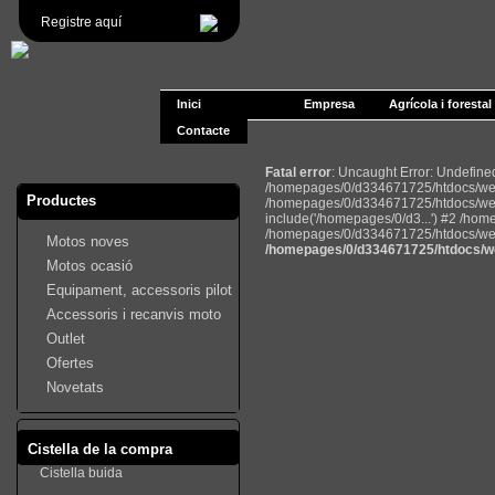
Registre aquí
Inici
Empresa
Agrícola i forestal
Contacte
Fatal error
: Uncaught Error: Undefin
/homepages/0/d334671725/htdocs/web2
Productes
/homepages/0/d334671725/htdocs/web
include('/homepages/0/d3...') #2 /ho
/homepages/0/d334671725/htdocs/web22
Motos noves
/homepages/0/d334671725/htdocs/we
Motos ocasió
Equipament, accessoris pilot
Accessoris i recanvis moto
Outlet
Ofertes
Novetats
Cistella de la compra
Cistella buida