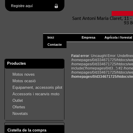
Registre aquí
Inici
Empresa
Agrícola i forestal
Contacte
Fatal error
: Uncaught Error: Undefin
/homepages/0/d334671725/htdocs/web2
Productes
/homepages/0/d334671725/htdocs/web
include('/homepages/0/d3...') #2 /ho
/homepages/0/d334671725/htdocs/web22
Motos noves
/homepages/0/d334671725/htdocs/we
Motos ocasió
Equipament, accessoris pilot
Accessoris i recanvis moto
Outlet
Ofertes
Novetats
Cistella de la compra