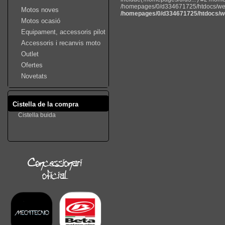
/homepages/0/d334671725/htdocs/web22
Motos noves
/homepages/0/d334671725/htdocs/we
Motos ocasió
Equipament, accessoris pilot
Accessoris i recanvis moto
Outlet
Ofertes
Novetats
Cistella de la compra
Cistella buida