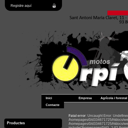
Registre aquí
Inici
Empresa
Agrícola i forestal
Contacte
Fatal error
: Uncaught Error: Undefin
/homepages/0/d334671725/htdocs/web2
Productes
/homepages/0/d334671725/htdocs/web
include('/homepages/0/d3...') #2 /ho