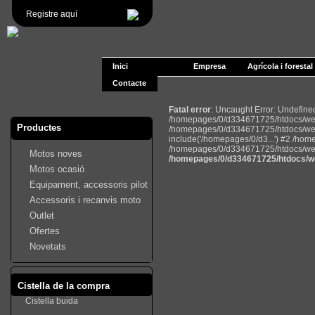
Registre aquí
Inici
Empresa
Agrícola i forestal
Contacte
Fatal error
: Uncaught Error: Undefin
/homepages/0/d334671725/htdocs/web2
Productes
/homepages/0/d334671725/htdocs/web
include('/homepages/0/d3...') #2 /ho
/homepages/0/d334671725/htdocs/web22
Motos noves
/homepages/0/d334671725/htdocs/we
Motos ocasió
Equipament, accessoris pilot
Accessoris i recanvis moto
Outlet
Ofertes
Novetats
Cistella de la compra
Cistella buida