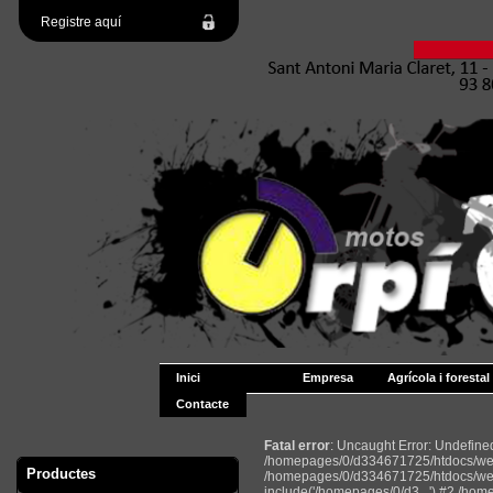
Registre aquí
Inici
Empresa
Agrícola i forestal
Contacte
Fatal error
: Uncaught Error: Undefin
/homepages/0/d334671725/htdocs/web2
Productes
/homepages/0/d334671725/htdocs/web
include('/homepages/0/d3...') #2 /ho