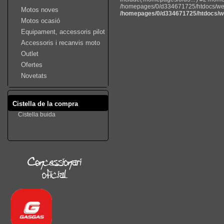
/homepages/0/d334671725/htdocs/web22
Motos noves
/homepages/0/d334671725/htdocs/we
Motos ocasió
Equipament, accessoris pilot
Accessoris i recanvis moto
Outlet
Ofertes
Novetats
Cistella de la compra
Cistella buida