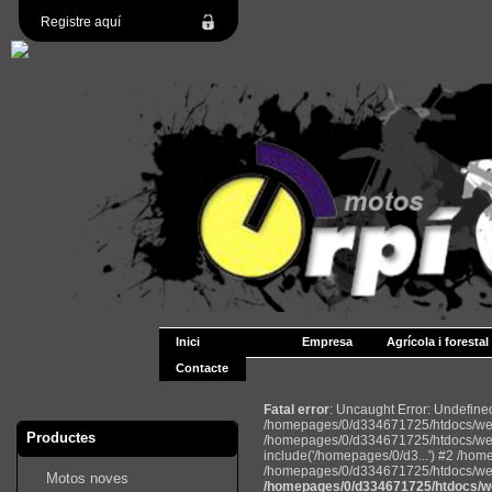
Registre aquí
Inici
Empresa
Agrícola i forestal
Contacte
Fatal error
: Uncaught Error: Undefin
/homepages/0/d334671725/htdocs/web2
Productes
/homepages/0/d334671725/htdocs/web
include('/homepages/0/d3...') #2 /ho
/homepages/0/d334671725/htdocs/web22
Motos noves
/homepages/0/d334671725/htdocs/we