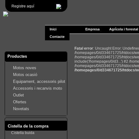
Registre aquí
Inici
Empresa
Agrícola i forestal
Contacte
Fatal error
: Uncaught Error: Undefin
/homepages/0/d334671725/htdocs/web2
Productes
/homepages/0/d334671725/htdocs/web
include('/homepages/0/d3...') #2 /ho
/homepages/0/d334671725/htdocs/web22
Motos noves
/homepages/0/d334671725/htdocs/we
Motos ocasió
Equipament, accessoris pilot
Accessoris i recanvis moto
Outlet
Ofertes
Novetats
Cistella de la compra
Cistella buida