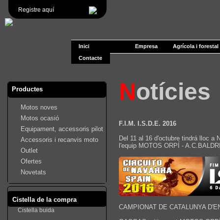
Registre aquí
Inici
Empresa
Agrícola i forestal
Contacte
N
otícies
Productes
Motos noves
Motos ocasió
F.I.M. I.S.D.E. 2016
Equipament, accessoris pilot
Del 11 al 16 d'octubre tindrá lloc a
Accessoris i recanvis moto
l'equip MOTOS ORPÍ - A.C.BALDRICH 
Outlet
Ofertes
Novetats
Cistella de la compra
CAMPIONAT DE CATALUNYA D'E
Cistella buida