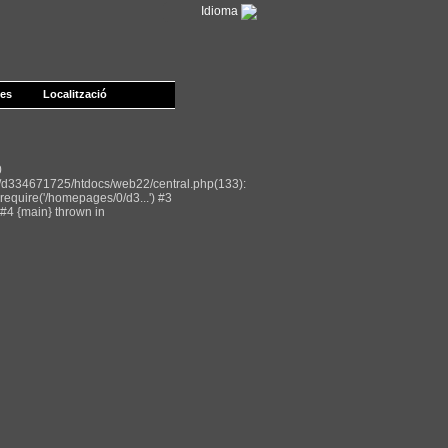
Idioma
les
Localització
0
/d334671725/htdocs/web22/central.php(133):
equire('/homepages/0/d3...') #3
#4 {main} thrown in