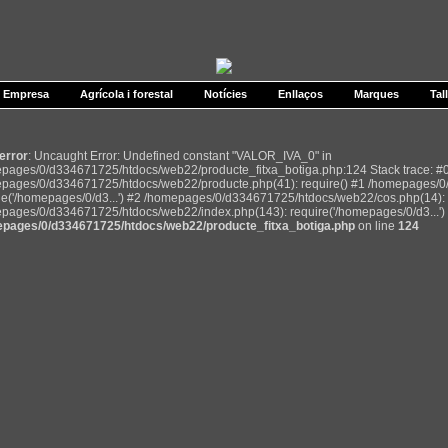
Empresa
Agrícola i forestal
Notícies
Enllaços
Marques
Tal
 error
: Uncaught Error: Undefined constant "VALOR_IVA_0" in
pages/0/d334671725/htdocs/web22/producte_fitxa_botiga.php:124 Stack trace: #
pages/0/d334671725/htdocs/web22/producte.php(41): require() #1 /homepages/0
de('/homepages/0/d3...') #2 /homepages/0/d334671725/htdocs/web22/cos.php(14): r
pages/0/d334671725/htdocs/web22/index.php(143): require('/homepages/0/d3...') 
pages/0/d334671725/htdocs/web22/producte_fitxa_botiga.php
on line
124