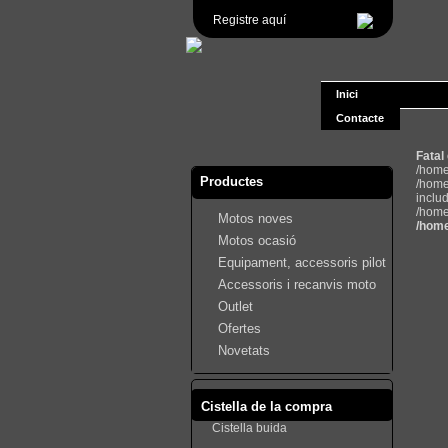
Registre aquí
Inici
Contacte
Fatal
/home
Productes
/home
inclu
/home
Motos noves
/home
Motos ocasió
Equipament, accessoris pilot
Accessoris i recanvis moto
Outlet
Ofertes
Novetats
Cistella de la compra
Cistella buida