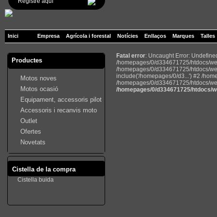
Registre aquí
Inici
Empresa
Agrícola i forestal
Notícies
Enllaços
Marques
Talles
Fatal error
: Uncaught Error: Undefin
Productes
/homepages/0/d334671725/htdocs/web2
/homepages/0/d334671725/htdocs/web
include('/homepages/0/d3...') #2 /ho
Motos noves
/homepages/0/d334671725/htdocs/web22
Motos ocasió
/homepages/0/d334671725/htdocs/we
Equipament, accessoris pilot
Accessoris i recanvis moto
Outlet
Ofertes
Novetats
Cistella de la compra
Cistella buida