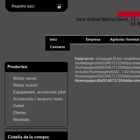
Registre aquí
Inici
Empresa
Agrícola i forestal
Contacte
Fatal error
: Uncaught Error: Undefin
/homepages/0/d334671725/htdocs/web2
Productes
/homepages/0/d334671725/htdocs/web
include('/homepages/0/d3...') #2 /ho
/homepages/0/d334671725/htdocs/web22
Motos noves
/homepages/0/d334671725/htdocs/we
Motos ocasió
Equipament, accessoris pilot
Accessoris i recanvis moto
Outlet
Ofertes
Novetats
Cistella de la compra