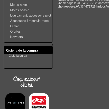
/homepages/0/d334671725/htdocs/web22
Motos noves
/homepages/0/d334671725/htdocs/we
Motos ocasió
Equipament, accessoris pilot
Accessoris i recanvis moto
Outlet
Ofertes
Novetats
Cistella de la compra
Cistella buida