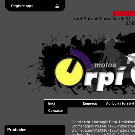
Registre aquí
Inici
Empresa
Agrícola i forestal
Contacte
Fatal error
: Uncaught Error: Undefin
/homepages/0/d334671725/htdocs/web2
Productes
/homepages/0/d334671725/htdocs/web
include('/homepages/0/d3...') #2 /ho