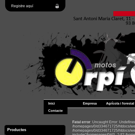
Registre aquí
Inici
Empresa
Agrícola i forestal
Contacte
Fatal error
: Uncaught Error: Undefin
/homepages/0/d334671725/htdocs/web2
Productes
/homepages/0/d334671725/htdocs/web
include('/homepages/0/d3...') #2 /ho