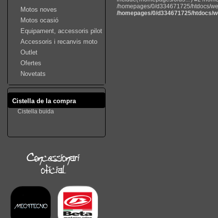
/homepages/0/d334671725/htdocs/web22
Motos noves
/homepages/0/d334671725/htdocs/we
Motos ocasió
Equipament, accessoris pilot
Accessoris i recanvis moto
Outlet
Ofertes
Novetats
Cistella de la compra
Cistella buida