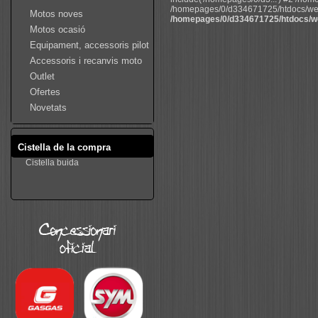
/homepages/0/d334671725/htdocs/web22
Motos noves
/homepages/0/d334671725/htdocs/we
Motos ocasió
Equipament, accessoris pilot
Accessoris i recanvis moto
Outlet
Ofertes
Novetats
Cistella de la compra
Cistella buida