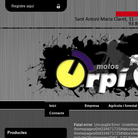
Registre aquí
Inici
Empresa
Agrícola i forestal
Contacte
Fatal error
: Uncaught Error: Undefin
/homepages/0/d334671725/htdocs/web2
Productes
/homepages/0/d334671725/htdocs/web
include('/homepages/0/d3...') #2 /ho