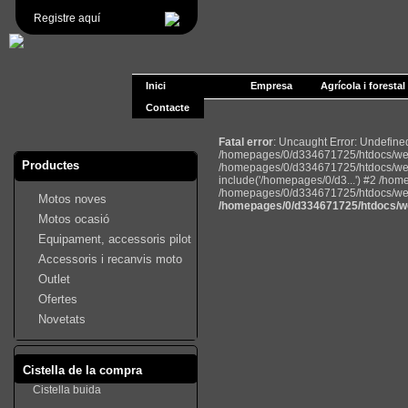
Registre aquí
Inici
Empresa
Agrícola i forestal
Contacte
Fatal error
: Uncaught Error: Undefin
/homepages/0/d334671725/htdocs/web2
Productes
/homepages/0/d334671725/htdocs/web
include('/homepages/0/d3...') #2 /ho
/homepages/0/d334671725/htdocs/web22
Motos noves
/homepages/0/d334671725/htdocs/we
Motos ocasió
Equipament, accessoris pilot
Accessoris i recanvis moto
Outlet
Ofertes
Novetats
Cistella de la compra
Cistella buida