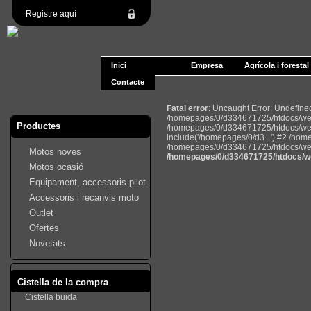
Registre aquí
Inici
Empresa
Agrícola i forestal
Contacte
Fatal error
: Uncaught Error: Undefin
/homepages/0/d334671725/htdocs/web2
Productes
/homepages/0/d334671725/htdocs/web
include('/homepages/0/d3...') #2 /ho
/homepages/0/d334671725/htdocs/web22
Motos noves
/homepages/0/d334671725/htdocs/we
Motos ocasió
Equipament, accessoris pilot
Accessoris i recanvis moto
Outlet
Ofertes
Novetats
Cistella de la compra
Cistella buida