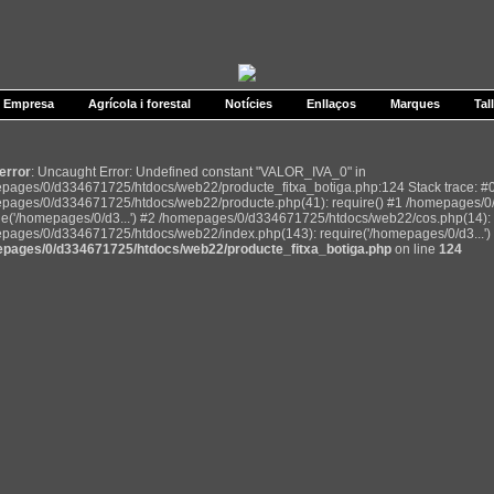
Empresa
Agrícola i forestal
Notícies
Enllaços
Marques
Tal
 error
: Uncaught Error: Undefined constant "VALOR_IVA_0" in
pages/0/d334671725/htdocs/web22/producte_fitxa_botiga.php:124 Stack trace: #
pages/0/d334671725/htdocs/web22/producte.php(41): require() #1 /homepages/0
de('/homepages/0/d3...') #2 /homepages/0/d334671725/htdocs/web22/cos.php(14): r
pages/0/d334671725/htdocs/web22/index.php(143): require('/homepages/0/d3...') 
pages/0/d334671725/htdocs/web22/producte_fitxa_botiga.php
on line
124