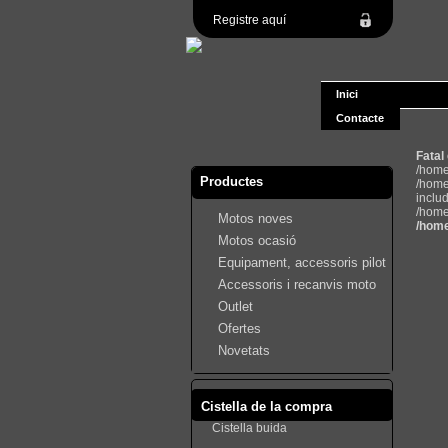
Registre aquí
Inici
Contacte
Fatal
/home
Productes
/home
inclu
/home
Motos noves
/home
Motos ocasió
Equipament, accessoris pilot
Accessoris i recanvis moto
Outlet
Ofertes
Novetats
Cistella de la compra
Cistella buida