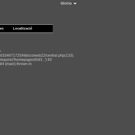
Idioma
les
Localització
0
/d334671725/htdocs/web22/central.php(133):
equire('/homepages/0/d3...') #3
#4 {main} thrown in