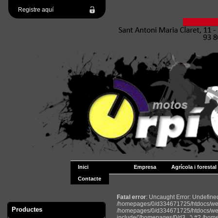
Registre aquí
Inici
Empresa
Agrícola i forestal
Contacte
Fatal error
: Uncaught Error: Undefin
/homepages/0/d334671725/htdocs/web2
Productes
/homepages/0/d334671725/htdocs/web
include('/homepages/0/d3...') #2 /ho