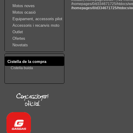
/homepages/0/d334671725/htdocs/web22
Motos noves
/homepages/0/d334671725/htdocs/we
Motos ocasió
Equipament, accessoris pilot
Accessoris i recanvis moto
Outlet
Ofertes
Novetats
Cistella de la compra
Cistella buida