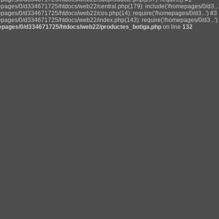
pages/0/d334671725/htdocs/web22/central.php(179): include('/homepages/0/d3...'
pages/0/d334671725/htdocs/web22/cos.php(14): require('/homepages/0/d3...') #3
pages/0/d334671725/htdocs/web22/index.php(143): require('/homepages/0/d3...') 
pages/0/d334671725/htdocs/web22/productes_botiga.php
on line
132