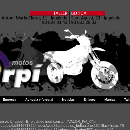
Empresa
Agrícola y forestal
Noticias
Enlaces
Marcas
Tall
 error
: Uncaught Error: Undefined constant "VALOR_IVA_0" in
pages/0/d334671725/htdocs/web22/productes_botiga.php:132 Stack trace: #0
pages/0/d334671725/htdocs/web22/subproducte.php(257): require() #1