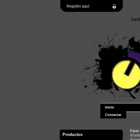
Registro aquí
Inicio
Contactar
Fatal
Productos
/home
/home