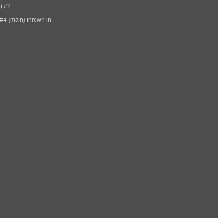
) #2
#4 {main} thrown in