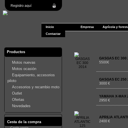
Registro aquí
Inicio
Empresa
Agrícola y forest
Contactar
Productos
GASGAS EC 300 
Motos nuevas
5500€
Motos ocasión
Equipamiento, accesorios
GASGAS EC 250 
piloto
3000 €
Accesorios y recambio moto
Outlet
YAMAHA X-MAX 2
Ofertas
2950 €
Novedades
APRILIA ATLANTI
2400 €
Cesta de la compra