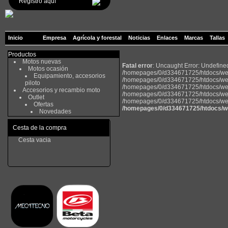
Registro aquí
Inicio
Empresa
Agrícola y forestal
Noticias
Enlaces
Marcas
Tallas
Productos
Motos nuevas
Fatal error
: Uncaught Error: Undefin
Motos ocasión
/homepages/0/d334671725/htdocs/web
Equipamiento, accesorios
/homepages/0/d334671725/htdocs/web
piloto
/homepages/0/d334671725/htdocs/web22
Accesorios y recambio moto
/homepages/0/d334671725/htdocs/web2
Outlet
/homepages/0/d334671725/htdocs/web22
Ofertas
/homepages/0/d334671725/htdocs/w
Novedades
Cesta de la compra
Cesta vacia