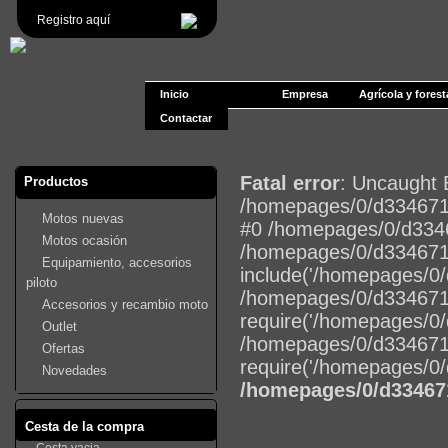
Registro aquí
Inicio
Empresa
Agrícola y forest
Contactar
Fatal error
: Uncaught 
Productos
/homepages/0/d3346717
Motos nuevas
#0 /homepages/0/d3346
Motos ocasión
/homepages/0/d3346717
Equipamiento, accesorios
include('/homepages/0/d
piloto
/homepages/0/d334671
Accesorios y recambio moto
require('/homepages/0/d
Outlet
/homepages/0/d334671
Ofertas
require('/homepages/0/d
Novedades
/homepages/0/d33467
Cesta de la compra