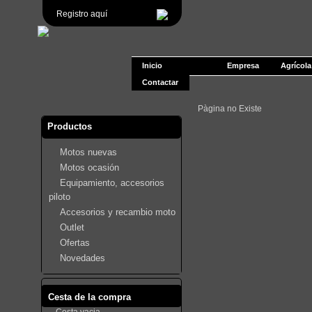
Registro aquí
Inicio
Empresa
Agrícola 
Contactar
Pàgina no Existe
Productos
Motos nuevas
Motos ocasión
Equipamiento, accesorios
piloto
Accesorios y recambio moto
Outlet
Ofertas
Novedades
Cesta de la compra