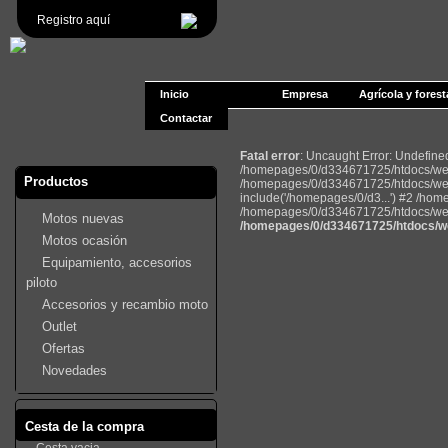
Registro aquí
Inicio
Empresa
Agrícola y forest
Contactar
Fatal error
: Uncaught Error: Undefin
/homepages/0/d334671725/htdocs/web2
Productos
/homepages/0/d334671725/htdocs/web
include('/homepages/0/d3...') #2 /ho
/homepages/0/d334671725/htdocs/web22
Motos nuevas
/homepages/0/d334671725/htdocs/we
Motos ocasión
Equipamiento, accesorios
piloto
Accesorios y recambio moto
Outlet
Ofertas
Novedades
Cesta de la compra