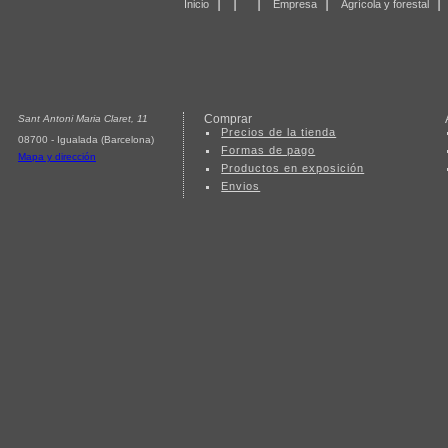
|
|
|
|
Inicio
Empresa
Agrícola y forestal
Comprar
Sant Antoni Maria Claret, 11
Precios de la tienda
08700 - Igualada (Barcelona)
Formas de pago
Mapa y dirección
Productos en exposición
Envios