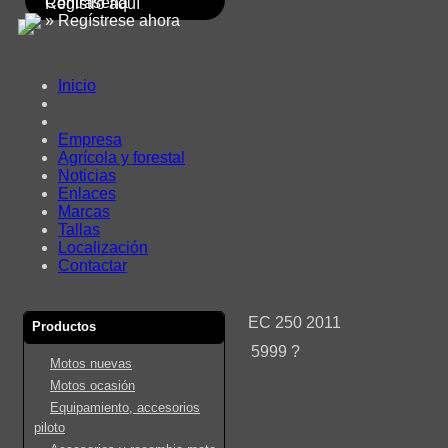
Contraseña
Registro aquí
» Regístrese ahora
Inicio
Empresa
Agrícola y forestal
Noticias
Enlaces
Marcas
Tallas
Localización
Contactar
EC 250 2011
Productos
5999 ?
Motos nuevas
Motos ocasión
Equipamiento, accesorios
piloto